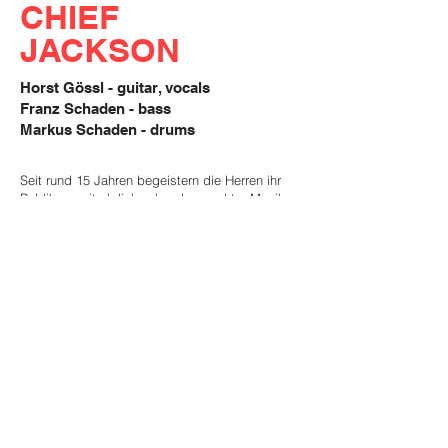
CHIEF
JACKSON
Horst Gössl - guitar, vocals
Franz Schaden - bass
Markus Schaden - drums
Markus
Seit rund 15 Jahren begeistern die Herren ihr
Publikum mit ehrlicher, handgemachter Musik.
In der Besetzung Gesang, Gitarre, Kontrabass
und Snare/Cajon zaubert das Trio ein kultiges
Programm aus Rockabilly, Soul, Funk, Rock
und Blues im authentischem Vintage-
Akustiksound auf die Bühne, wobei ihre
Eigeninterpretationen die Originalversionen von
James Brown, Johnny Cash, Rolling Stones,
The Beatles u.v.m. in neuem Glanz erstrahlen
lassen. Eine Hommage an die goldenen 50-er,
60-er und 70-er Jahre.